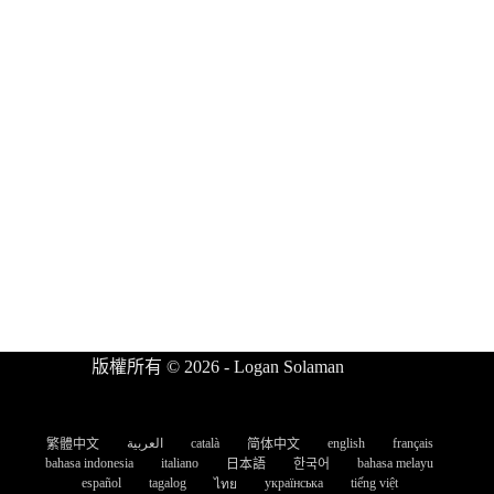
版權所有 © 2026 - Logan Solaman
العربية
català
english
français
繁體中文
简体中文
bahasa indonesia
italiano
bahasa melayu
日本語
한국어
español
tagalog
українська
tiếng việt
ไทย