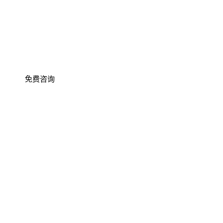
专业 SHOPIFY 网站开发，提升您的在线业绩
提供定制设计、SEO优化和技术支持，帮助您在竞争激烈的
香港电商市场中取得成功。
免费咨询